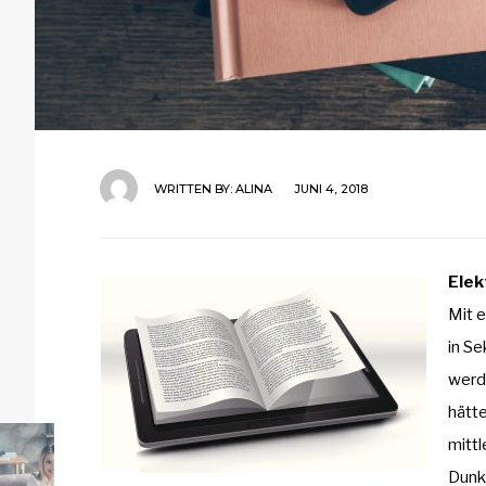
WRITTEN BY:
ALINA
JUNI 4, 2018
Elek
Mit 
in Se
werde
hätt
mittl
Dunk