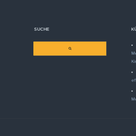
SUCHE
K
Me
K
ef
M