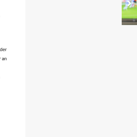
n
 der
r an
n