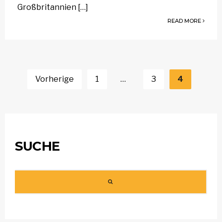
Großbritannien […]
READ MORE
Seitennummerierung
der
Vorherige
1
…
3
4
Beiträge
SUCHE